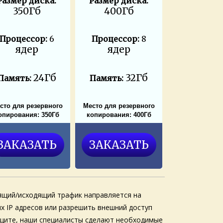
Размер диска:
Размер диска:
350Гб
400Гб
Процессор:
6
Процессор:
8
ядер
ядер
24Гб
32Гб
Память:
Память:
сто для резервного
Место для резервного
опирования: 350Гб
копирования: 400Гб
ЗАКАЗАТЬ
ЗАКАЗАТЬ
одящий/исходящий трафик направляется на
х IP адресов или разрешить внешний доступ
защите, наши специалисты сделают необходимые