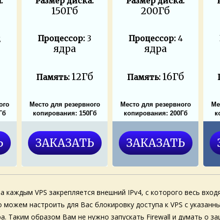
:
Размер диска:
Размер диска:
150Гб
200Гб
2
Процессор:
3
Процессор:
4
ядра
ядра
б
12Гб
16Гб
Память:
Память:
ого
Место для резервного
Место для резервного
Ме
Гб
копирования: 150Гб
копирования: 200Гб
к
Ь
ЗАКАЗАТЬ
ЗАКАЗАТЬ
 За каждым VPS закрепляется внешний IPv4, с которого весь вх
 можем настроить для Вас блокировку доступа к VPS с указанны
а. Таким образом Вам не нужно запускать Firewall и думать о 