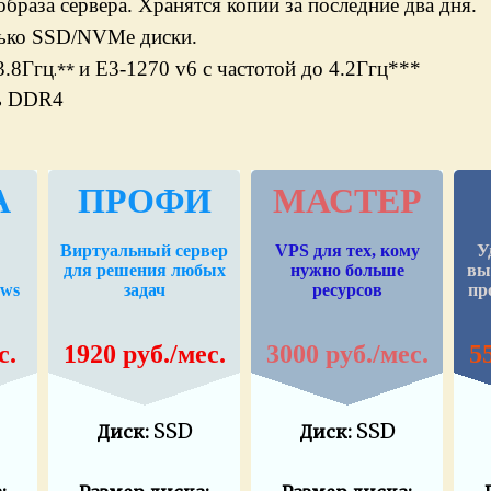
браза сервера. Хранятся копии за последние два дня.
лько SSD/NVMe диски.
3.8Ггц
и E3-1270 v6 с частотой до 4.2Ггц***
.**
ть DDR4
А
ПРОФИ
МАСТЕР
Виртуальный сервер
VPS для тех, кому
У
для решения любых
нужно больше
вы
ows
задач
ресурсов
пр
с
.
1920 руб./мес.
3000 руб./мес.
5
SSD
SSD
Диск:
Диск: