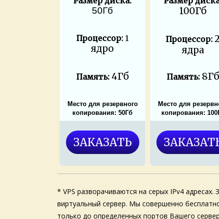
Размер диска:
Размер диска
50Гб
100Гб
Процессор:
1
Процессор:
ядро
ядра
4Гб
8Г
Память:
Память:
Место для резервного
Место для резервн
копирования: 50Гб
копирования: 100
ЗАКАЗАТЬ
ЗАКАЗАТ
* VPS разворачиваются на серых IPv4 адресах.
виртуальный сервер. Мы совершенно бесплатно
только до определенных портов Вашего сервер