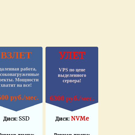
ВЗЛЕТ
УЛЕТ
даленная работа,
V
PS по цене
соконагруженные
выделенного
оекты. Мощности
сервера!
хватит на все!
500 руб./мес.
6300 руб./мес.
SSD
NVMe
Диск:
Диск: